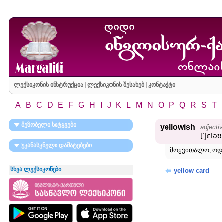
ლექსიკონის ინსტრუქცია
|
ლექსიკონის შესახებ
|
კონტაქტი
A
B
C
D
E
F
G
H
I
J
K
L
M
N
O
P
Q
R
S
T
მეზობელი სიტყვები
yellowish
adjecti
[ʹjɛləʊ
უკანასკნელი დამატებები
მოყვითალო, ოდ
სხვა ლექსიკონები
yellow card