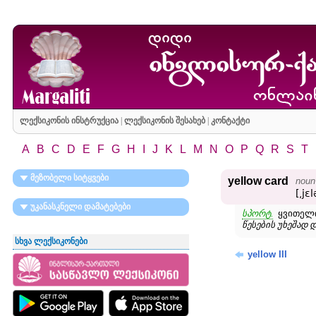
ლექსიკონის ინსტრუქცია
|
ლექსიკონის შესახებ
|
კონტაქტი
A
B
C
D
E
F
G
H
I
J
K
L
M
N
O
P
Q
R
S
T
მეზობელი სიტყვები
yellow card
noun
[͵jɛ
უკანასკნელი დამატებები
სპორტ.
ყვითელი
წესების უხეშად 
სხვა ლექსიკონები
yellow III