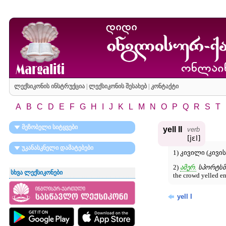
ლექსიკონის ინსტრუქცია
|
ლექსიკონის შესახებ
|
კონტაქტი
A
B
C
D
E
F
G
H
I
J
K
L
M
N
O
P
Q
R
S
T
მეზობელი სიტყვები
yell II
verb
[jɛl]
უკანასკნელი დამატებები
1) კივილი (კივის)
2)
ამერ.
სპორტსმე
სხვა ლექსიკონები
the crowd yelled
yell I