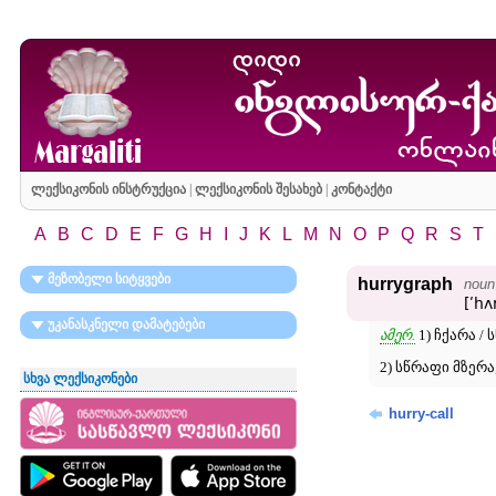
ლექსიკონის ინსტრუქცია
|
ლექსიკონის შესახებ
|
კონტაქტი
A
B
C
D
E
F
G
H
I
J
K
L
M
N
O
P
Q
R
S
T
მეზობელი სიტყვები
hurrygraph
noun
[ʹhʌ
უკანასკნელი დამატებები
ამერ.
1) ჩქარა 
2) სწრაფი მზერა
სხვა ლექსიკონები
hurry-call