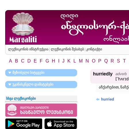
ლექსიკონის ინსტრუქცია
|
ლექსიკონის შესახებ
|
კონტაქტი
A
B
C
D
E
F
G
H
I
J
K
L
M
N
O
P
Q
R
S
T
მეზობელი სიტყვები
hurriedly
adverb
[ʹhʌrɪd
უკანასკნელი დამატებები
აჩქარებით, ნაჩ
სხვა ლექსიკონები
hurried