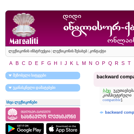
ლექსიკონის ინსტრუქცია
|
ლექსიკონის შესახებ
|
კონტაქტი
A
B
C
D
E
F
G
H
I
J
K
L
M
N
O
P
Q
R
S
T
მეზობელი სიტყვები
backward compa
უკანასკნელი დამატებები
სპეც.
უკუთავსებ
კომპიუტერული 
compatible
].
სხვა ლექსიკონები
backward compa