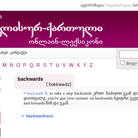
ავტორიზაცია
|
რეგისტრაცია
|
პა
ახებ
|
კონტაქტი
მთელ 
M
N
O
P
Q
R
S
T
U
V
W
X
Y
Z
backwards
[ʹbækwədz]
=
backward II
; to take a step backwards
ერთი
ნაბიჯით უკან დახ
დაითვალე; you've got your sweater on backwards სვიტრი უკუ
and forwards წინ და უკან.
backwardness