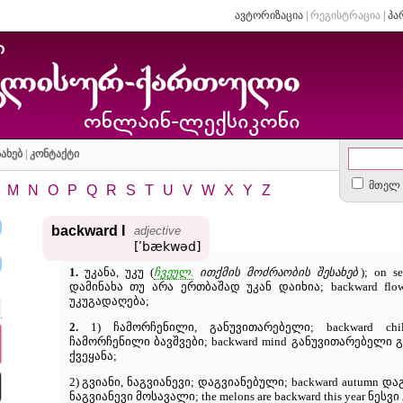
ავტორიზაცია
|
რეგისტრაცია
|
პა
ახებ
|
კონტაქტი
მთელ 
M
N
O
P
Q
R
S
T
U
V
W
X
Y
Z
backward I
adjective
[ʹbækwəd]
1.
უკანა, უკუ (
ჩვეულ.
ითქმის მოძრაობის შესახებ
); on s
დამინახა თუ არა ერთბაშად უკან დაიხია; backward fl
უკუგადაღება;
2.
1) ჩამორჩენილი, განუვითარებელი; backward ch
ჩამორჩენილი ბავშვები; backward mind განუვითარებელი გ
ქვეყანა;
2) გვიანი, ნაგვიანევი; დაგვიანებული; backward autumn დ
ნაგვიანევი მოსავალი; the melons are backward this year ნე