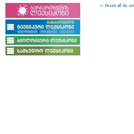
lit-crit
lit. cri
ან