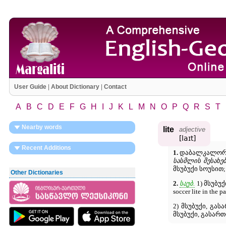
User Guide
|
About Dictionary
|
Contact
A
B
C
D
E
F
G
H
I
J
K
L
M
N
O
P
Q
R
S
T
Nearby words
lite
adjective
[laɪt]
Recent Additions
1.
დაბალკალორი
სასმლის შესახე
მსუბუქი სოუსით; 
Other Dictionaries
2.
საუბ.
1) მსუბუქ
soccer lite in 
2) მსუბუქი, გას
მსუბუქი, გასარ