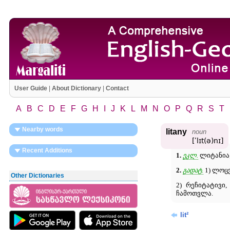
User Guide
|
About Dictionary
|
Contact
A
B
C
D
E
F
G
H
I
J
K
L
M
N
O
P
Q
R
S
T
Nearby words
litany
noun
[ʹlɪt(ə)nɪ]
Recent Additions
1.
ეკლ.
ლიტანია;
2.
გადატ.
1) ლოცვ
Other Dictionaries
2) რეჩიტატივი
ჩამოთვლა.
lit²