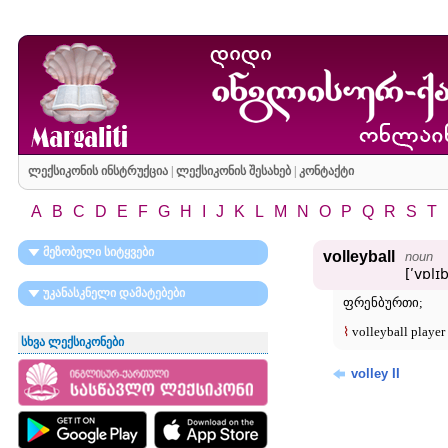
ლექსიკონის ინსტრუქცია
|
ლექსიკონის შესახებ
|
კონტაქტი
A
B
C
D
E
F
G
H
I
J
K
L
M
N
O
P
Q
R
S
T
მეზობელი სიტყვები
volleyball
noun
[ʹvɒlɪb
უკანასკნელი დამატებები
ფრენბურთი;
⌇
volleyball play
სხვა ლექსიკონები
volley II