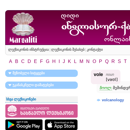
ლექსიკონის ინსტრუქცია
|
ლექსიკონის შესახებ
|
კონტაქტი
A
B
C
D
E
F
G
H
I
J
K
L
M
N
O
P
Q
R
S
T
მეზობელი სიტყვები
vole
noun
[vəʊl]
უკანასკნელი დამატებები
ზოოლ.
მემინდვრ
სხვა ლექსიკონები
volcanology