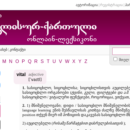
ავტორიზაცია
|
რეგისტრაცია
|
პა
ახებ
|
კონტაქტი
მთელ 
M
N
O
P
Q
R
S
T
U
V
W
X
Y
Z
vital
adjective
[ʹvaɪtl]
1.
სასიცოცხლო, სიცოცხლისა; სიცოცხლისთვის აუცილე
სასიცოცხლო ორგანოები (
ტვინი, გული, ფილტვები და ა.შ.
სასიცოცხლო / ვიტალური ფუნქციები, როგორიცაა, ვთქვათ,
2.
1) მნიშვნელოვანი; დიდი / სასიცოცხლო მნიშვნელობის მქონ
language learning ენის შესწავლისას კითხვა ძალზე მნიშვნელოვა
position თქვენ მიერ იმ პოზიციის დაკავებას სასიცოცხლო მ
2) აუცილებელი (
რისამე წარმატებით დასრულებისათვის
);