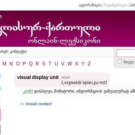
ავტორიზაცია
|
რეგისტრაცია
|
პა
ახებ
|
კონტაქტი
მთელ 
M
N
O
P
Q
R
S
T
U
V
W
X
Y
Z
visual display unit
noun
[͵vɪʒʊəldɪʹspleɪ͵ju:nɪt]
კომპ.
დისპლეი, მონიტორი,
ინფორმაციის
ვიზუალურად ამ
visual contact