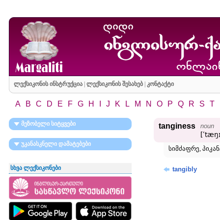
ლექსიკონის ინსტრუქცია
|
ლექსიკონის შესახებ
|
კონტაქტი
A
B
C
D
E
F
G
H
I
J
K
L
M
N
O
P
Q
R
S
T
მეზობელი სიტყვები
tanginess
noun
[ʹtæŋ
უკანასკნელი დამატებები
სიმძაფრე, პიკა
სხვა ლექსიკონები
tangibly