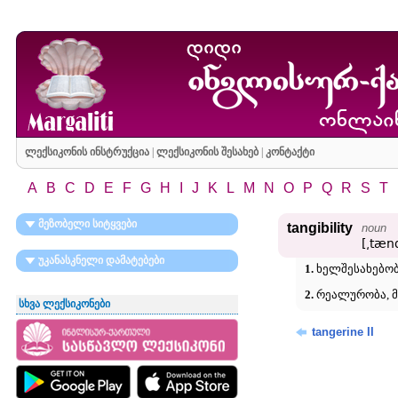
ლექსიკონის ინსტრუქცია
|
ლექსიკონის შესახებ
|
კონტაქტი
A
B
C
D
E
F
G
H
I
J
K
L
M
N
O
P
Q
R
S
T
მეზობელი სიტყვები
tangibility
noun
[͵tænd
უკანასკნელი დამატებები
1.
ხელშესახებობა
2.
რეალურობა, მ
სხვა ლექსიკონები
tangerine II