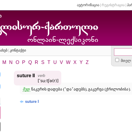
ავტორიზაცია
|
რეგისტრაცია
|
პა
ახებ
|
კონტაქტი
მთელ 
M
N
O
P
Q
R
S
T
U
V
W
X
Y
Z
suture II
verb
[ʹsu:tʃə(r)]
˂
˃
მედ.
ნაკერის დადება (
და
ადებს), გაკერვა (
ჭრილობისა
).
suture I