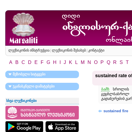
ლექსიკონის ინსტრუქცია
|
ლექსიკონის შესახებ
|
კონტაქტი
A
B
C
D
E
F
G
H
I
J
K
L
M
N
O
P
Q
R
S
T
მეზობელი სიტყვები
sustained rate of
უკანასკნელი დამატებები
სამხ.
სროლის ტე
ცეცხლსასროლ 
გადახურების გარ
სხვა ლექსიკონები
sustained fire