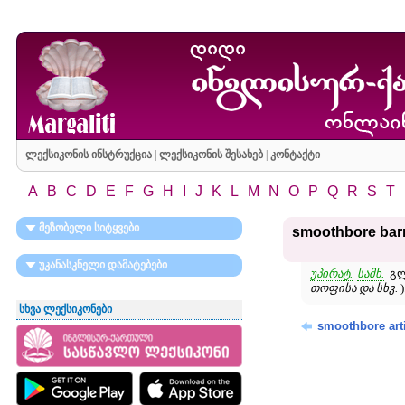
ლექსიკონის ინსტრუქცია
|
ლექსიკონის შესახებ
|
კონტაქტი
A
B
C
D
E
F
G
H
I
J
K
L
M
N
O
P
Q
R
S
T
მეზობელი სიტყვები
smoothbore barr
უკანასკნელი დამატებები
უპირატ.
სამხ.
გლ
თოფისა და სხვ.
)
სხვა ლექსიკონები
smoothbore arti