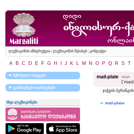
ლექსიკონის ინსტრუქცია
|
ლექსიკონის შესახებ
|
კონტაქტი
A
B
C
D
E
F
G
H
I
J
K
L
M
N
O
P
Q
R
S
T
მეზობელი სიტყვები
mail-plate
noun
[ʹmeɪl
უკანასკნელი დამატებები
ჯაჭვის პერანგ
სხვა ლექსიკონები
mail-plane