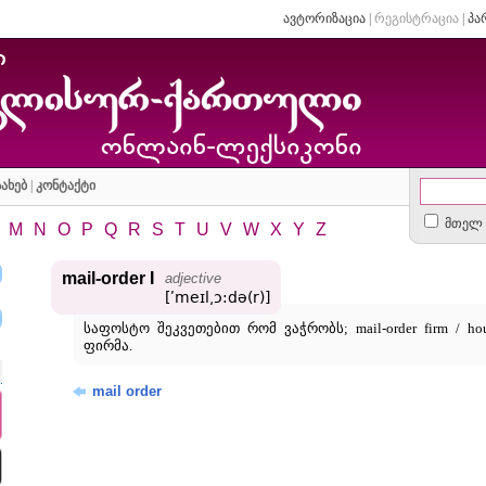
ავტორიზაცია
|
რეგისტრაცია
|
პა
ახებ
|
კონტაქტი
მთელ 
M
N
O
P
Q
R
S
T
U
V
W
X
Y
Z
mail-order I
adjective
[ʹmeɪl͵ɔ:də(r)]
საფოსტო შეკვეთებით რომ ვაჭრობს; mail-order firm / h
ფირმა.
mail order