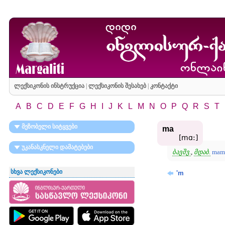
ლექსიკონის ინსტრუქცია
|
ლექსიკონის შესახებ
|
კონტაქტი
A
B
C
D
E
F
G
H
I
J
K
L
M
N
O
P
Q
R
S
T
მეზობელი სიტყვები
ma
[mɑ:]
უკანასკნელი დამატებები
ბავშვ.
,
მდაბ.
mam
სხვა ლექსიკონები
'm