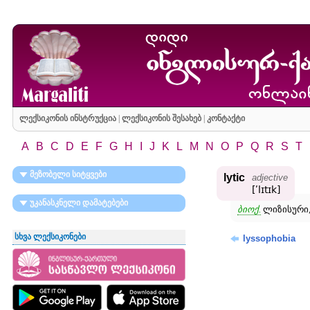
ლექსიკონის ინსტრუქცია
|
ლექსიკონის შესახებ
|
კონტაქტი
A
B
C
D
E
F
G
H
I
J
K
L
M
N
O
P
Q
R
S
T
მეზობელი სიტყვები
lytic
adjective
[ʹlɪtɪk]
უკანასკნელი დამატებები
ბიოქ.
ლიზისური,
სხვა ლექსიკონები
lyssophobia