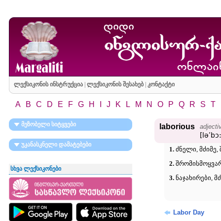
ლექსიკონის ინსტრუქცია
|
ლექსიკონის შესახებ
|
კონტაქტი
A
B
C
D
E
F
G
H
I
J
K
L
M
N
O
P
Q
R
S
T
მეზობელი სიტყვები
laborious
adjecti
[ləʹbɔ
უკანასკნელი დამატებები
1.
ძნელი, მძიმე
2.
შრომისმოყვარე
სხვა ლექსიკონები
3.
ნაჯახირები, მძ
Labor Day