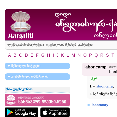
ლექსიკონის ინსტრუქცია
|
ლექსიკონის შესახებ
|
კონტაქტი
A
B
C
D
E
F
G
H
I
J
K
L
M
N
O
P
Q
R
S
T
მეზობელი სიტყვები
labor camp
noun
[ʹl
უკანასკნელი დამატებები
ამერ.
1.
=
labour camp
;
სხვა ლექსიკონები
2.
სეზონური მუშე
laboratory