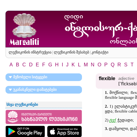
ლექსიკონის ინსტრუქცია
|
ლექსიკონის შესახებ
|
კონტაქტი
A
B
C
D
E
F
G
H
I
J
K
L
M
N
O
P
Q
R
S
T
მეზობელი სიტყვები
flexible
adjective
[ʹflɛksəb
უკანასკნელი დამატებები
1.
მოქნილი; fle
flexible languag
სხვა ლექსიკონები
2.
1) ელასტიკური
ყდა; flexible ca
2)
ტექ.
ჭედადი;
3.
დამყოლი, დამთმ