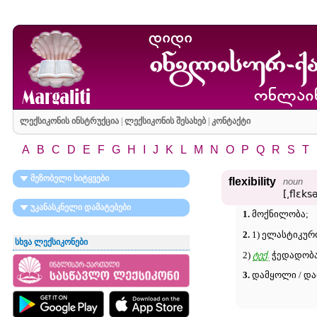
ლექსიკონის ინსტრუქცია
|
ლექსიკონის შესახებ
|
კონტაქტი
A
B
C
D
E
F
G
H
I
J
K
L
M
N
O
P
Q
R
S
T
მეზობელი სიტყვები
flexibility
noun
[͵flɛksə
უკანასკნელი დამატებები
1.
მოქნილობა;
2.
1) ელასტიკურ
სხვა ლექსიკონები
2)
ტექ.
ჭედადობა
3.
დამყოლი / და