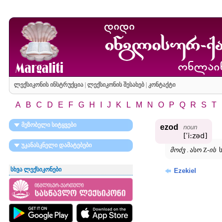
ლექსიკონის ინსტრუქცია
|
ლექსიკონის შესახებ
|
კონტაქტი
A
B
C
D
E
F
G
H
I
J
K
L
M
N
O
P
Q
R
S
T
მეზობელი სიტყვები
ezod
noun
[ʹi:zəd]
უკანასკნელი დამატებები
მოძვ
. ასო Z-
ის
ს
სხვა ლექსიკონები
Ezekiel