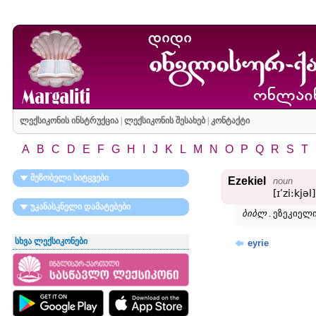
ლექსიკონის ინსტრუქცია
|
ლექსიკონის შესახებ
|
კონტაქტი
A
B
C
D
E
F
G
H
I
J
K
L
M
N
O
P
Q
R
S
T
მეზობელი სიტყვები
Ezekiel
noun
[ɪʹzi:kjəl]
უკანასკნელი დამატებები
ბიბლ
. ეზეკიელი
სხვა ლექსიკონები
eyrie