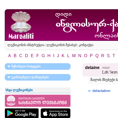
ლექსიკონის ინსტრუქცია
|
ლექსიკონის შესახებ
|
კონტაქტი
A
B
C
D
E
F
G
H
I
J
K
L
M
N
O
P
Q
R
S
T
მეზობელი სიტყვები
delaine
noun
[͵di:ʹleɪn
უკანასკნელი დამატებები
შალის მსუბუქი 
სხვა ლექსიკონები
delactation