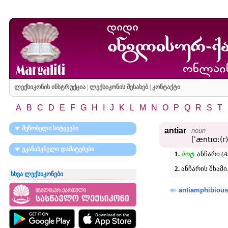
ლექსიკონის ინსტრუქცია
|
ლექსიკონის შესახებ
|
კონტაქტი
A
B
C
D
E
F
G
H
I
J
K
L
M
N
O
P
Q
R
S
T
მეზობელი სიტყვები
antiar
noun
[ʹæntɪɑ:(r)
უკანასკნელი დამატებები
1.
ბოტ.
ანჩარი (
A
2.
ანჩარის შხამი
სხვა ლექსიკონები
antiamphibious