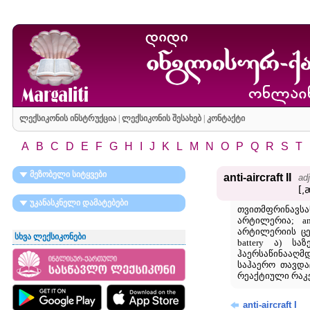
ლექსიკონის ინსტრუქცია
|
ლექსიკონის შესახებ
|
კონტაქტი
A
B
C
D
E
F
G
H
I
J
K
L
M
N
O
P
Q
R
S
T
მეზობელი სიტყვები
anti-aircraft II
adj
[͵
უკანასკნელი დამატებები
თვითმფრინავსაწი
არტილერია; anti
არტილერიის ცეცხ
სხვა ლექსიკონები
battery ა) სა
ჰაერსაწინააღმდე
საჰაერო თავდაცვ
რეაქტიული რაკე
anti-aircraft I