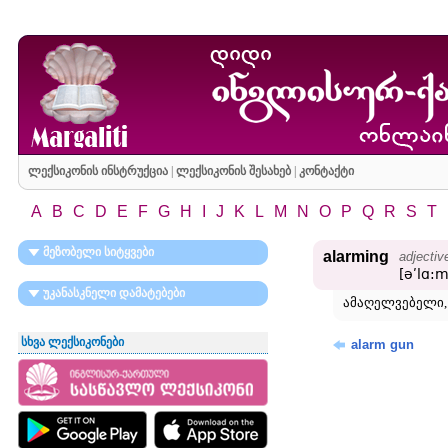
ლექსიკონის ინსტრუქცია
|
ლექსიკონის შესახებ
|
კონტაქტი
A
B
C
D
E
F
G
H
I
J
K
L
M
N
O
P
Q
R
S
T
მეზობელი სიტყვები
alarming
adjectiv
[əʹlɑ:m
უკანასკნელი დამატებები
ამაღელვებელი, 
სხვა ლექსიკონები
alarm gun