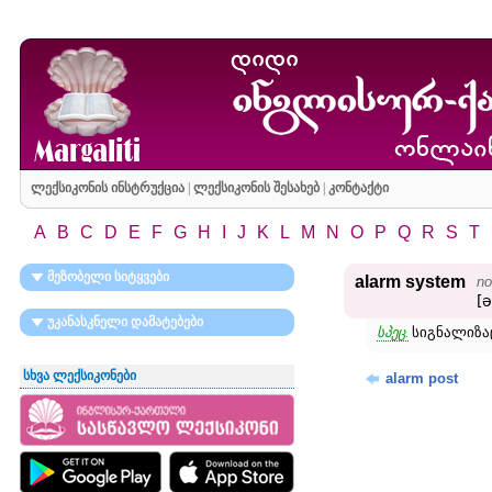
ლექსიკონის ინსტრუქცია
|
ლექსიკონის შესახებ
|
კონტაქტი
A
B
C
D
E
F
G
H
I
J
K
L
M
N
O
P
Q
R
S
T
მეზობელი სიტყვები
alarm system
no
[
უკანასკნელი დამატებები
სპეც.
სიგნალიზაც
სხვა ლექსიკონები
alarm post