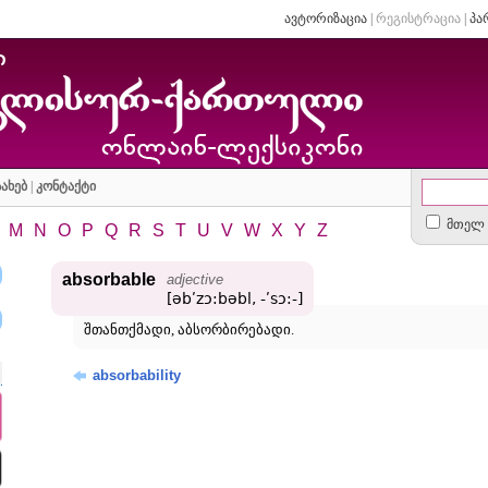
ავტორიზაცია
|
რეგისტრაცია
|
პა
ახებ
|
კონტაქტი
მთელ 
M
N
O
P
Q
R
S
T
U
V
W
X
Y
Z
absorbable
adjective
[əbʹzɔ:bəbl, -ʹsɔ:-]
შთანთქმადი, აბსორბირებადი.
absorbability