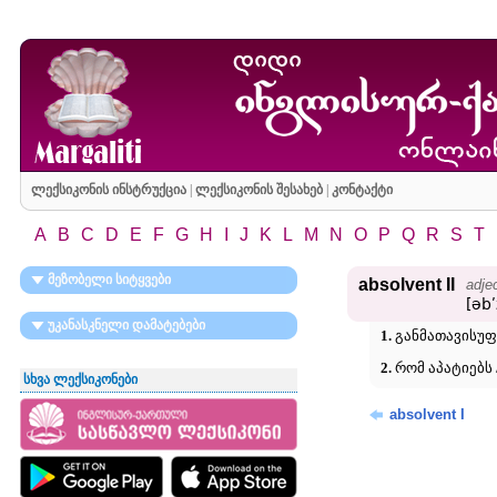
ლექსიკონის ინსტრუქცია
|
ლექსიკონის შესახებ
|
კონტაქტი
A
B
C
D
E
F
G
H
I
J
K
L
M
N
O
P
Q
R
S
T
მეზობელი სიტყვები
absolvent II
adje
[əbʹ
უკანასკნელი დამატებები
1.
განმათავისუფ
2.
რომ აპატიებს /
სხვა ლექსიკონები
absolvent I