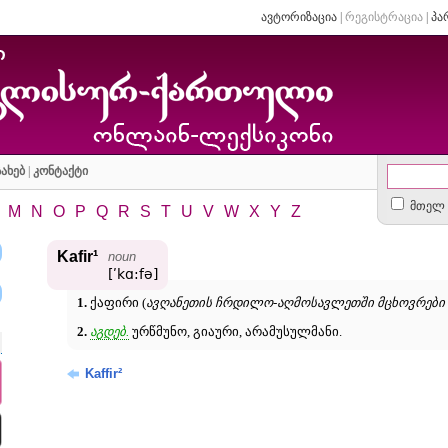
ავტორიზაცია
|
რეგისტრაცია
|
პა
ახებ
|
კონტაქტი
მთელ 
M
N
O
P
Q
R
S
T
U
V
W
X
Y
Z
Kafir¹
noun
[ʹkɑ:fə]
1.
ქაფირი (
ავღანეთის ჩრდილო-აღმოსავლეთში მცხოვრები
2.
აგდებ.
ურწმუნო, გიაური, არამუსულმანი.
Kaffir²