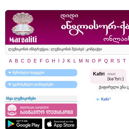
ლექსიკონის ინსტრუქცია
|
ლექსიკონის შესახებ
|
კონტაქტი
A
B
C
D
E
F
G
H
I
J
K
L
M
N
O
P
Q
R
S
T
მეზობელი სიტყვები
Kafiri
noun
[kəʹfɪri:]
უკანასკნელი დამატებები
ქაფირული ენა (
სხვა ლექსიკონები
Kafir³