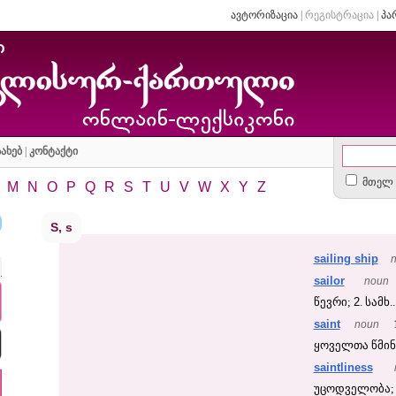
ავტორიზაცია
|
რეგისტრაცია
|
პა
ახებ
|
კონტაქტი
მთელ 
M
N
O
P
Q
R
S
T
U
V
W
X
Y
Z
S, s
sailing ship
sailor
noun
2
წევრი;
. სამხ..
saint
noun
ყოველთა წმინ
saintliness
უცოდველობა