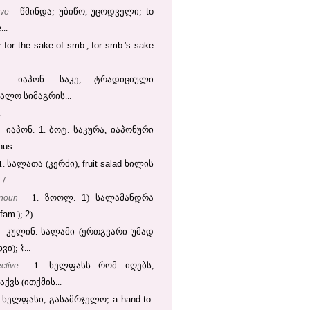
to
ive
წმინდა; უბიწო, უცოდველი;
e
...
for
the
sake
of
smb
for
smb
s
sake
:
.,
.'
იაპონ. საკე, ტრადიციული
ალო სიმაგრის...
.
1
იაპონ.
. ბოტ. საკურა, იაპონური
nus
...
fruit
salad
1. სალათა (კერძი);
ხილის
x
/...
1
noun
1. ზოოლ.
) სალამანდრა
fam
2
.);
)...
კულინ. სალამი (ერთგვარი უმად
⌇
ვი);
...
ctive
1. ხელფასს რომ იღებს,
ქვს (ითქმის...
a
hand
to
ხელფასი, გასამრჯელო;
-
-