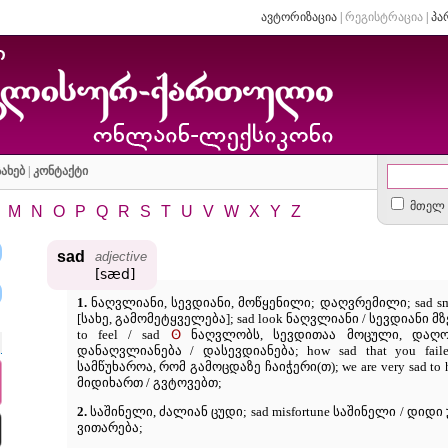
ავტორიზაცია
|
რეგისტრაცია
|
პა
ახებ
|
კონტაქტი
მთელ 
M
N
O
P
Q
R
S
T
U
V
W
X
Y
Z
sad
adjective
[sæd]
1.
ნაღვლიანი, სევდიანი, მოწყენილი; დაღვრემილი; sad smile
[სახე, გამომეტყველება]; sad look ნაღვლიანი / სევდიანი მზე
ʘ
to feel / sad
ნაღვლობს, სევდითაა მოცული, დაღონე
დანაღვლიანება / დასევდიანება; how sad that you fail
სამწუხაროა, რომ გამოცდაზე ჩაიჭერი(თ); we are very sad to he
მიდიხართ / გვტოვებთ;
2.
საშინელი, ძალიან ცუდი; sad misfortune საშინელი / დიდი უბ
ვითარება;