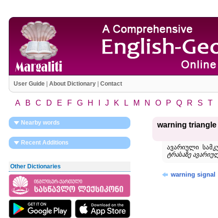
User Guide
|
About Dictionary
|
Contact
A
B
C
D
E
F
G
H
I
J
K
L
M
N
O
P
Q
R
S
T
Nearby words
warning triangle
Recent Additions
ავარიული სამკ
ტრასაზე ავარიულ
Other Dictionaries
warning signal