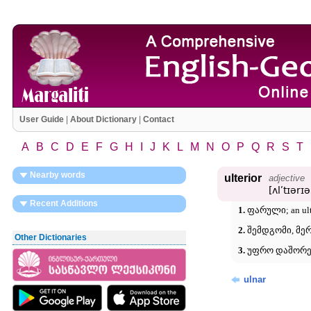
User Guide
|
About Dictionary
|
Contact
A
B
C
D
E
F
G
H
I
J
K
L
M
N
O
P
Q
R
S
T
Nearby words
ulterior
adjective
[ʌlʹtɪərɪə
Recent Additions
1.
ფარული; an ult
2.
შემდგომი, მე
Other Dictionaries
3.
უფრო დაშორე
ulnar