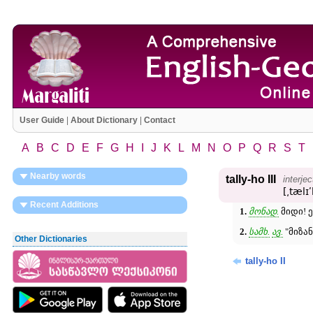
User Guide
|
About Dictionary
|
Contact
A
B
C
D
E
F
G
H
I
J
K
L
M
N
O
P
Q
R
S
T
Nearby words
tally-ho III
interjec
[͵tælɪ
Recent Additions
1.
მონად.
მიდი! ე
2.
სამხ.
ავ.
"მიზან
Other Dictionaries
tally-ho II