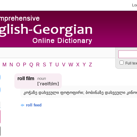
Lo
Full te
M
N
O
P
Q
R
S
T
U
V
W
X
Y
Z
roll film
noun
[ʹrəʊlfɪlm]
კოჭაზე დახვეული ფოტოფირი; ბობინაზე დახვეული კინო
roll feed