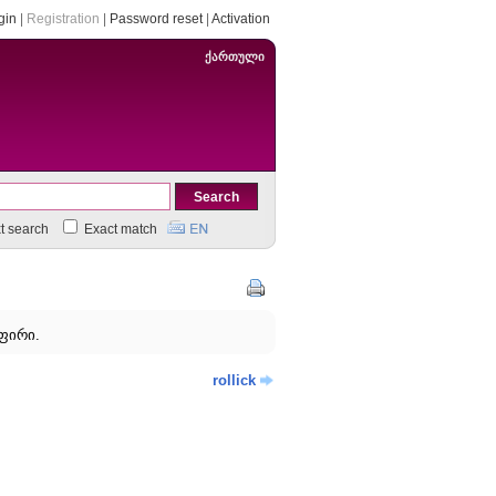
gin
|
Registration
|
Password reset
|
Activation
ქართული
xt search
Exact match
ფირი.
rollick