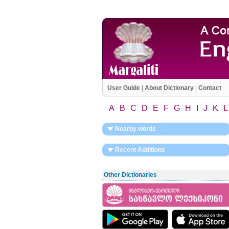
User Guide
|
About Dictionary
|
Contact
A
B
C
D
E
F
G
H
I
J
K
L
Nearby words
Recent Additions
Other Dictionaries