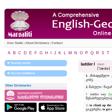
User Guide
|
About Dictionary
|
Contact
A
B
C
D
E
F
G
H
I
J
K
L
M
N
O
P
Q
R
S
T
Nearby words
ladder I
noun
[ʹlædə]
Recent Additions
1.
მისადგმელი
კ
კიბე;
Other Dictionaries
2.
წასული / ჩავ
⌇
ladder way
სა
შესასრულებლადა
◇
to climb up the
გაკეთება;
to get 