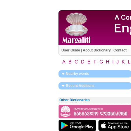
User Guide
|
About Dictionary
|
Contact
A
B
C
D
E
F
G
H
I
J
K
L
Nearby words
Recent Additions
Other Dictionaries