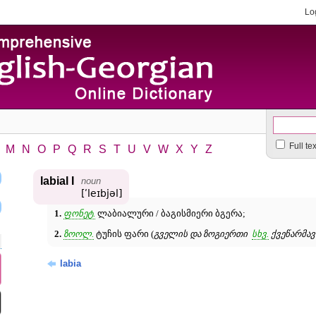
Lo
Full te
M
N
O
P
Q
R
S
T
U
V
W
X
Y
Z
labial I
noun
[ʹleɪbjəl]
1.
ფონეტ.
ლაბიალური / ბაგისმიერი ბგერა;
2.
ზოოლ.
ტუჩის ფარი (
გველის და ზოგიერთი
სხვ.
ქვეწარმა
labia