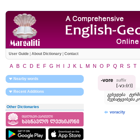
User Guide
|
About Dictionary
|
Contact
A
B
C
D
E
F
G
H
I
J
K
L
M
N
O
P
Q
R
S
T
Nearby words
-vore
suffix
[-vɔ:(r)]
Recent Additions
გვხვდება ტერ
შეესატყვისება კ
Other Dictionaries
voracity