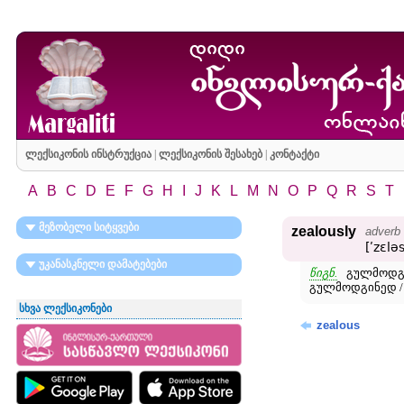
ლექსიკონის ინსტრუქცია
|
ლექსიკონის შესახებ
|
კონტაქტი
A
B
C
D
E
F
G
H
I
J
K
L
M
N
O
P
Q
R
S
T
მეზობელი სიტყვები
zealously
adverb
[ʹzɛləs
უკანასკნელი დამატებები
წიგნ.
გულმოდგინ
გულმოდგინედ /
სხვა ლექსიკონები
zealous