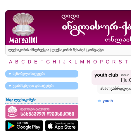
ლექსიკონის ინსტრუქცია
|
ლექსიკონის შესახებ
|
კონტაქტი
A
B
C
D
E
F
G
H
I
J
K
L
M
N
O
P
Q
R
S
T
მეზობელი სიტყვები
youth club
noun
[ʹju:
უკანასკნელი დამატებები
ახალგაზრდული 
სხვა ლექსიკონები
youth