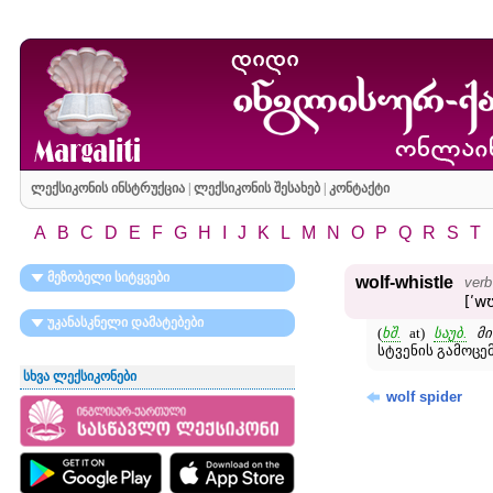
ლექსიკონის ინსტრუქცია
|
ლექსიკონის შესახებ
|
კონტაქტი
A
B
C
D
E
F
G
H
I
J
K
L
M
N
O
P
Q
R
S
T
მეზობელი სიტყვები
wolf-whistle
verb
[ʹwʊ
უკანასკნელი დამატებები
(
ხშ.
at)
საუბ.
მ
სტვენის გამოცემ
სხვა ლექსიკონები
wolf spider